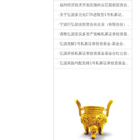
·
福州经济技术开发区微科众芯股权投资合
..
·
关于弘源多元化CTA进取型1号私募证
..
·
宁波行弘创业投资合伙企业（有限合伙）
..
·
调整弘源安实多资产策略私募证券投资基
..
·
弘源觉醒1号私募证券投资基金-基金合
..
·
弘源祥裕私募证券投资基金基金分红公告
..
·
弘源风险均配先锋1号私募证券投资基金
..