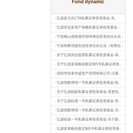
Fund dynamic
·
弘源多元化CTA私募证券投资基金-关
..
·
弘源安实多资产策略私募证券投资基金-
..
·
宁波梅山保税港区锦珅康远投资合伙企业
..
·
宁波裕桥润盛创业投资合伙企业（有限合
..
·
关于弘源混合股票私募证券投资基金-基
..
·
关于弘源多策略创新定制5号私募证券投
..
·
深圳市恒泰华盛资产管理有限公司-注册
..
·
弘源指数增强一号私募证券投资基金-投
..
·
关于弘源鲲徙私募证券投资基金-变更投
..
·
关于弘源硅基一号私募证券投资基金-变
..
·
弘源指数增强一号私募证券投资基金-关
..
·
弘源硅基一号私募证券投资基金-关于新
..
·
弘源多策略创新定制5号私募证券投资基
..