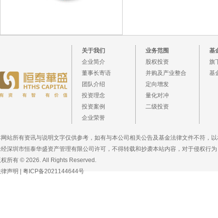
关于我们
业务范围
基
企业简介
股权投资
旗
董事长寄语
并购及产业整合
基
团队介绍
定向增发
投资理念
量化对冲
投资案例
二级投资
企业荣誉
本网站所有资讯与说明文字仅供参考，如有与本公司相关公告及基金法律文件不符，以
未经深圳市恒泰华盛资产管理有限公司许可，不得转载和抄袭本站内容，对于侵权行为
权所有 © 2026. All Rights Reserved.
法律声明
|
粤ICP备2021144644号