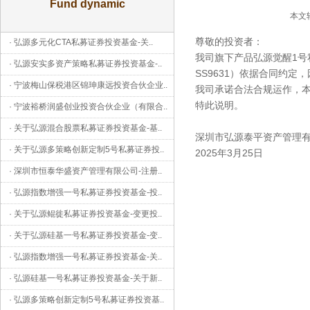
Fund dynamic
本文转
尊敬的投资者：
·
弘源多元化CTA私募证券投资基金-关
..
我司旗下产品弘源觉醒1号私
·
弘源安实多资产策略私募证券投资基金-
..
SS9631）依据合同约定
·
宁波梅山保税港区锦珅康远投资合伙企业
..
我司承诺合法合规运作，
特此说明。
·
宁波裕桥润盛创业投资合伙企业（有限合
..
·
关于弘源混合股票私募证券投资基金-基
..
深圳市弘源泰平资产管理
·
关于弘源多策略创新定制5号私募证券投
..
2025年3月25日
·
深圳市恒泰华盛资产管理有限公司-注册
..
·
弘源指数增强一号私募证券投资基金-投
..
·
关于弘源鲲徙私募证券投资基金-变更投
..
·
关于弘源硅基一号私募证券投资基金-变
..
·
弘源指数增强一号私募证券投资基金-关
..
·
弘源硅基一号私募证券投资基金-关于新
..
·
弘源多策略创新定制5号私募证券投资基
..