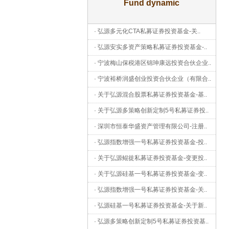
Fund dynamic
·
弘源多元化CTA私募证券投资基金-关
..
·
弘源安实多资产策略私募证券投资基金-
..
·
宁波梅山保税港区锦珅康远投资合伙企业
..
·
宁波裕桥润盛创业投资合伙企业（有限合
..
·
关于弘源混合股票私募证券投资基金-基
..
·
关于弘源多策略创新定制5号私募证券投
..
·
深圳市恒泰华盛资产管理有限公司-注册
..
·
弘源指数增强一号私募证券投资基金-投
..
·
关于弘源鲲徙私募证券投资基金-变更投
..
·
关于弘源硅基一号私募证券投资基金-变
..
·
弘源指数增强一号私募证券投资基金-关
..
·
弘源硅基一号私募证券投资基金-关于新
..
·
弘源多策略创新定制5号私募证券投资基
..