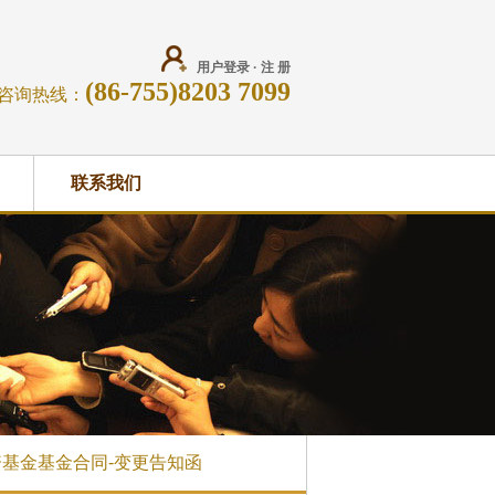
用户登录
·
注 册
(86-755)8203 7099
咨询热线：
联系我们
资基金基金合同-变更告知函