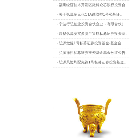
·
福州经济技术开发区微科众芯股权投资合
..
·
关于弘源多元化CTA进取型1号私募证
..
·
宁波行弘创业投资合伙企业（有限合伙）
..
·
调整弘源安实多资产策略私募证券投资基
..
·
弘源觉醒1号私募证券投资基金-基金合
..
·
弘源祥裕私募证券投资基金基金分红公告
..
·
弘源风险均配先锋1号私募证券投资基金
..