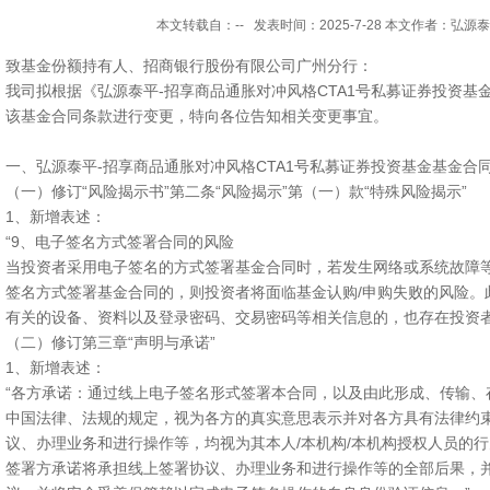
本文转载自：-- 发表时间：2025-7-28 本文作者：弘源
致基金份额持有人、招商银行股份有限公司广州分行：
我司拟根据《弘源泰平-招享商品通胀对冲风格CTA1号私募证券投资基
该基金合同条款进行变更，特向各位告知相关变更事宜。
一、弘源泰平-招享商品通胀对冲风格CTA1号私募证券投资基金基金合
（一）修订“风险揭示书”第二条“风险揭示”第（一）款“特殊风险揭示”
1、新增表述：
“9、电子签名方式签署合同的风险
当投资者采用电子签名的方式签署基金合同时，若发生网络或系统故障
签名方式签署基金合同的，则投资者将面临基金认购/申购失败的风险。
有关的设备、资料以及登录密码、交易密码等相关信息的，也存在投资者
（二）修订第三章“声明与承诺”
1、新增表述：
“各方承诺：通过线上电子签名形式签署本合同，以及由此形成、传输、
中国法律、法规的规定，视为各方的真实意思表示并对各方具有法律约
议、办理业务和进行操作等，均视为其本人/本机构/本机构授权人员的
签署方承诺将承担线上签署协议、办理业务和进行操作等的全部后果，