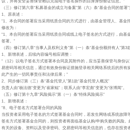
议，并将安全妥善保管赖以完成电子签名操作的自身身份验证信息。”
（三）修订第六章“私募基金的成立与备案”第（六）条“基金合同的签署”
1、原表述：
“1、本合同的签署应当采用纸质合同的方式进行，由基金管理人、基金
修改为：
“1、本合同的签署应当采用纸质合同或线上电子签名的方式进行，由基
签署。”
（四）修订第八章“当事人及权利义务”第（一）条“基金份额持有人”第3
1、新增表述，后续内容编号相应调整：
“（12）以电子签名方式签署本合同及其附件的，应当妥善保管与身份
易密码等相关信息，通过有效身份验证措施登录相关网络系统后的所有
此产生的一切民事责任和法律后果；”
2、同步修订第（三）条“基金托管人”第1款“基金托管人概况”
负责人由“杨法德”变更为“崔家鲲”；联系人由“李宏彪”变更为“张博闻”。
（五）修订第十九章“风险揭示”第（一）条“特殊风险揭示”
1、新增表述：
“8、电子签名方式签署合同的风险
当投资者采用电子签名的方式签署基金合同时，若发生网络或系统故障
签名方式签署基金合同的，则投资者将面临基金认购/申购失败的风险。
有关的设备、资料以及登录密码、交易密码等相关信息的，也存在投资者