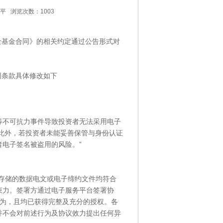
泰平 浏览次数：1003
金基金合同》的相关约定通过公告形式对
同条款具体修改如下
等不可抗力事件导致投资者无法采用电子
此外，若投资者未能妥善保管与身份认证
电子签名被盗用的风险。”
存储的数据电文或电子缔约文件均符合
束力。签署方通过电子服务平台签署协
行为，且均已获得完整及充分的授权。各
并不会对前述行为及协议效力提出任何异