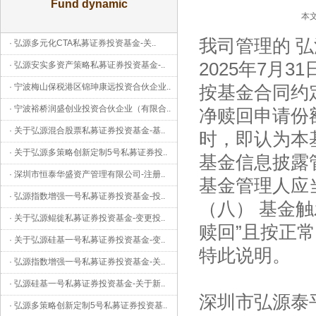
Fund dynamic
本文
我司管理的 弘
·
弘源多元化CTA私募证券投资基金-关
..
2025年7月
·
弘源安实多资产策略私募证券投资基金-
..
·
宁波梅山保税港区锦珅康远投资合伙企业
..
按基金合同约
·
宁波裕桥润盛创业投资合伙企业（有限合
..
净赎回申请份
·
关于弘源混合股票私募证券投资基金-基
..
时，即认为本
·
关于弘源多策略创新定制5号私募证券投
..
基金信息披露
·
深圳市恒泰华盛资产管理有限公司-注册
..
基金管理人应
·
弘源指数增强一号私募证券投资基金-投
..
（八） 基金
·
关于弘源鲲徙私募证券投资基金-变更投
..
赎回”且按正
·
关于弘源硅基一号私募证券投资基金-变
..
特此说明。
·
弘源指数增强一号私募证券投资基金-关
..
·
弘源硅基一号私募证券投资基金-关于新
..
深圳市弘源泰
·
弘源多策略创新定制5号私募证券投资基
..