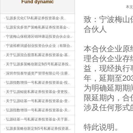
Fund dynamic
本文
致：宁波梅山
·
弘源多元化CTA私募证券投资基金-关
..
合伙人
·
弘源安实多资产策略私募证券投资基金-
..
·
宁波梅山保税港区锦珅康远投资合伙企业
..
·
宁波裕桥润盛创业投资合伙企业（有限合
..
本合伙企业原经
·
关于弘源混合股票私募证券投资基金-基
..
理合伙企业存
·
关于弘源多策略创新定制5号私募证券投
..
益，现经执行
·
深圳市恒泰华盛资产管理有限公司-注册
..
年，延期至203
·
弘源指数增强一号私募证券投资基金-投
..
为明确延期期
·
关于弘源鲲徙私募证券投资基金-变更投
..
限延期内，合
·
关于弘源硅基一号私募证券投资基金-变
..
涉及任何形式
·
弘源指数增强一号私募证券投资基金-关
..
·
弘源硅基一号私募证券投资基金-关于新
..
特此说明。
·
弘源多策略创新定制5号私募证券投资基
..