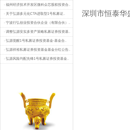
·
福州经济技术开发区微科众芯股权投资合
..
深圳市恒泰华盛
·
关于弘源多元化CTA进取型1号私募证
..
·
宁波行弘创业投资合伙企业（有限合伙）
..
·
调整弘源安实多资产策略私募证券投资基
..
·
弘源觉醒1号私募证券投资基金-基金合
..
·
弘源祥裕私募证券投资基金基金分红公告
..
·
弘源风险均配先锋1号私募证券投资基金
..