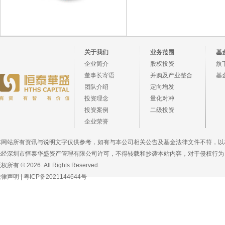
关于我们
业务范围
基
企业简介
股权投资
旗
董事长寄语
并购及产业整合
基
团队介绍
定向增发
投资理念
量化对冲
投资案例
二级投资
企业荣誉
本网站所有资讯与说明文字仅供参考，如有与本公司相关公告及基金法律文件不符，以
未经深圳市恒泰华盛资产管理有限公司许可，不得转载和抄袭本站内容，对于侵权行为
权所有 © 2026. All Rights Reserved.
法律声明
|
粤ICP备2021144644号