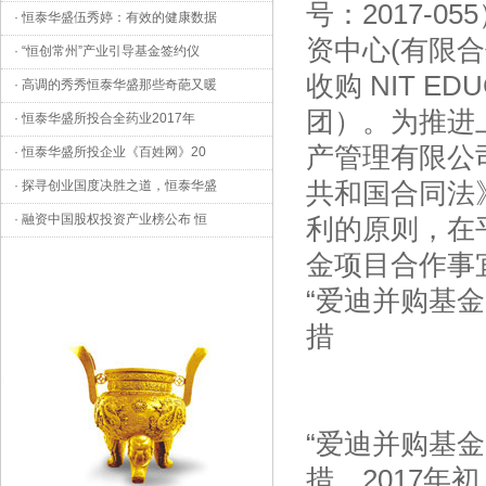
号：2017-
·
恒泰华盛伍秀婷：有效的健康数据
资中心(有限合
·
“恒创常州”产业引导基金签约仪
收购 NIT ED
·
高调的秀秀恒泰华盛那些奇葩又暖
团）。为推进
·
恒泰华盛所投合全药业2017年
产管理有限公
·
恒泰华盛所投企业《百姓网》20
共和国合同法
·
探寻创业国度决胜之道，恒泰华盛
·
融资中国股权投资产业榜公布 恒
利的原则，在
金项目合作事
“爱迪并购基
措
“爱迪并购基
措，2017