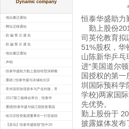
Dynamic company
恒泰华盛助力
·
地址搬迁通知
勤上股份201
·
网址迁移通知
·
防 骗 警 示 通 告
司英伦教育拟以
·
防 骗 警 示 通 告
51%股权，
·
地址搬迁通知
山陈新华乒乓
·
声明
进“美国道尔
·
恒泰华盛助力勤上股份转型深耕教
国授权的第一
·
重磅 | 恒泰华盛与冰城哈尔滨
圳国际预科学
·
常州深圳加强资本与产业对接，常
学校)两家国
·
2017新三板峰会举办，恒泰华
先优势。
·
重磅|恒泰华盛与镇江国投签署战
勤上股份于 20
·
哈尔滨投资集团董事长一行莅临恒
披露媒体发布
·
【喜讯】恒泰华盛斩获"投中20