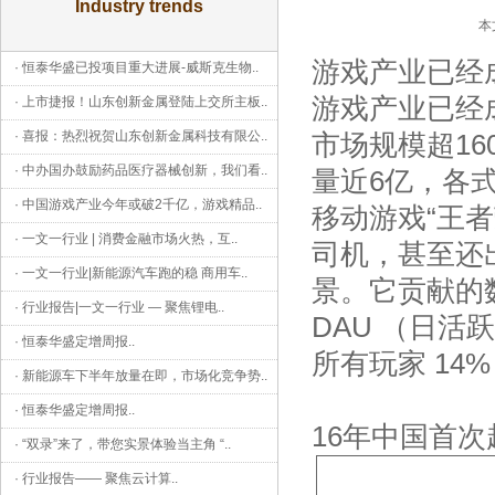
Industry trends
本
游戏产业已经
·
恒泰华盛已投项目重大进展-威斯克生物
..
游戏产业已经
·
上市捷报！山东创新金属登陆上交所主板
..
·
喜报：热烈祝贺山东创新金属科技有限公
..
市场规模超16
·
中办国办鼓励药品医疗器械创新，我们看
..
量近6亿，各
·
中国游戏产业今年或破2千亿，游戏精品
..
移动游戏“王
·
一文一行业 | 消费金融市场火热，互
..
司机，甚至还
·
一文一行业|新能源汽车跑的稳 商用车
..
景。它贡献的
·
行业报告|一文一行业 — 聚焦锂电
..
DAU （日活跃
·
恒泰华盛定增周报
..
所有玩家 14% 
·
新能源车下半年放量在即，市场化竞争势
..
·
恒泰华盛定增周报
..
16年中国首
·
“双录”来了，带您实景体验当主角 “
..
·
行业报告—— 聚焦云计算
..