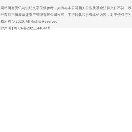
本网站所有资讯与说明文字仅供参考，如有与本公司相关公告及基金法律文件不符，以
未经深圳市恒泰华盛资产管理有限公司许可，不得转载和抄袭本站内容，对于侵权行为
权所有 © 2026. All Rights Reserved.
法律声明
|
粤ICP备2021144644号