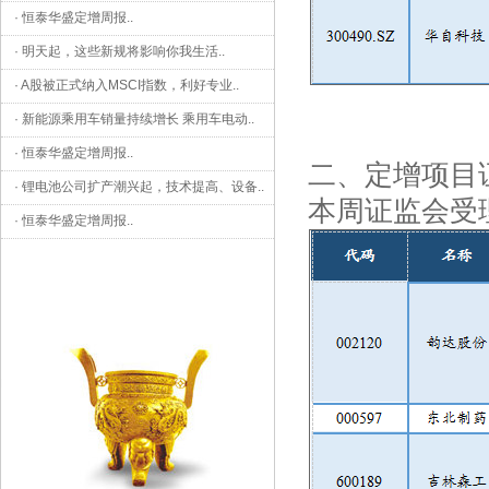
·
恒泰华盛定增周报
..
·
明天起，这些新规将影响你我生活
..
·
A股被正式纳入MSCI指数，利好专业
..
·
新能源乘用车销量持续增长 乘用车电动
..
·
恒泰华盛定增周报
..
二、定增项目
·
锂电池公司扩产潮兴起，技术提高、设备
..
本周证监会受
·
恒泰华盛定增周报
..