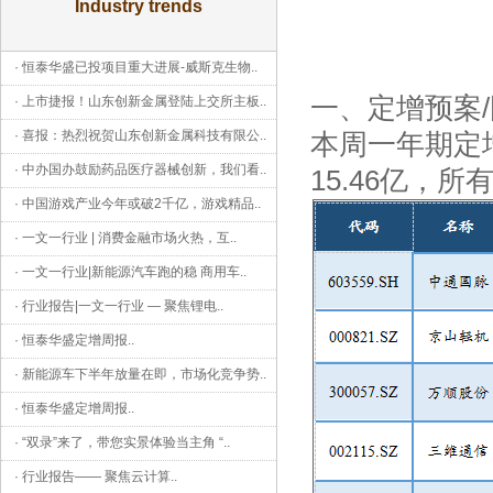
Industry trends
·
恒泰华盛已投项目重大进展-威斯克生物
..
一、定增预案
·
上市捷报！山东创新金属登陆上交所主板
..
·
喜报：热烈祝贺山东创新金属科技有限公
..
本周一年期定
·
中办国办鼓励药品医疗器械创新，我们看
..
15.46亿，
·
中国游戏产业今年或破2千亿，游戏精品
..
·
一文一行业 | 消费金融市场火热，互
..
·
一文一行业|新能源汽车跑的稳 商用车
..
·
行业报告|一文一行业 — 聚焦锂电
..
·
恒泰华盛定增周报
..
·
新能源车下半年放量在即，市场化竞争势
..
·
恒泰华盛定增周报
..
·
“双录”来了，带您实景体验当主角 “
..
·
行业报告—— 聚焦云计算
..