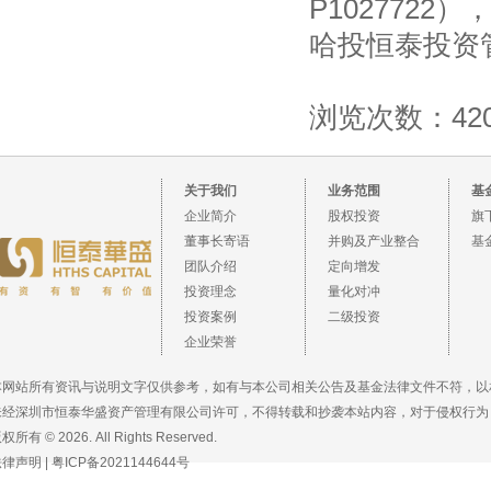
P102772
哈投恒泰投资
浏览次数：420
关于我们
业务范围
基
企业简介
股权投资
旗
董事长寄语
并购及产业整合
基
团队介绍
定向增发
投资理念
量化对冲
投资案例
二级投资
企业荣誉
本网站所有资讯与说明文字仅供参考，如有与本公司相关公告及基金法律文件不符，以
未经深圳市恒泰华盛资产管理有限公司许可，不得转载和抄袭本站内容，对于侵权行为
权所有 © 2026. All Rights Reserved.
法律声明
|
粤ICP备2021144644号