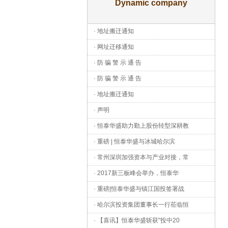
Dynamic company
·
地址搬迁通知
·
网址迁移通知
·
防 骗 警 示 通 告
·
防 骗 警 示 通 告
·
地址搬迁通知
·
声明
·
恒泰华盛助力勤上股份转型深耕教
·
重磅 | 恒泰华盛与冰城哈尔滨
·
常州深圳加强资本与产业对接，常
·
2017新三板峰会举办，恒泰华
·
重磅|恒泰华盛与镇江国投签署战
·
哈尔滨投资集团董事长一行莅临恒
·
【喜讯】恒泰华盛斩获"投中20