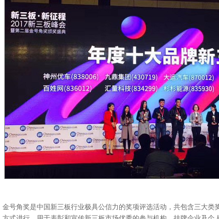
金号角奖是中国新三板行业极具公信力的奖项评选活动，共包含三大类
方式进行，用于表彰和宣传新三板市场优秀的参与机构、挂牌企业及个