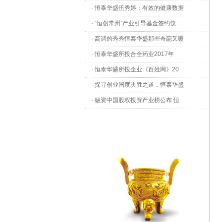
·
恒泰华盛伍秀婷：有效的健康数据
·
“恒创常州”产业引导基金签约仪
·
高调的秀秀恒泰华盛那些奇葩又暖
·
恒泰华盛所投合全药业2017年
·
恒泰华盛所投企业《百姓网》20
·
探寻创业国度决胜之道，恒泰华盛
·
融资中国股权投资产业榜公布 恒