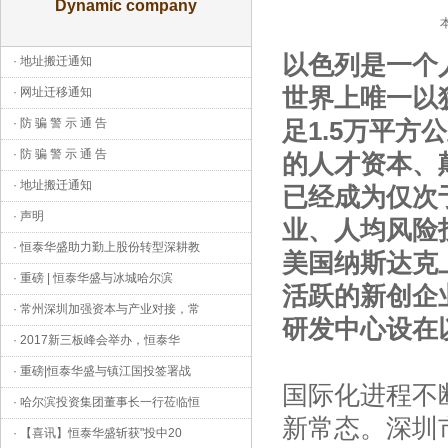
Dynamic company
以色列是一个人
·
地址搬迁通知
世界上唯一以
·
网址迁移通知
·
防 骗 警 示 通 告
足1.5万平
·
防 骗 警 示 通 告
的人才资本、
·
地址搬迁通知
已经成为仅次
·
声明
业、人均风险
·
恒泰华盛助力勤上股份转型深耕教
美国纳斯达克
·
重磅 | 恒泰华盛与冰城哈尔滨
活跃的新创企业
·
常州深圳加强资本与产业对接，常
研发中心设在
·
2017新三板峰会举办，恒泰华
·
重磅|恒泰华盛与镇江国投签署战
国际化进程不
·
哈尔滨投资集团董事长一行莅临恒
新常态。深圳
·
【喜讯】恒泰华盛斩获"投中20