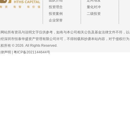
团队介绍
定向增发
投资理念
量化对冲
投资案例
二级投资
企业荣誉
本网站所有资讯与说明文字仅供参考，如有与本公司相关公告及基金法律文件不符，以
未经深圳市恒泰华盛资产管理有限公司许可，不得转载和抄袭本站内容，对于侵权行为
权所有 © 2026. All Rights Reserved.
法律声明
|
粤ICP备2021144644号