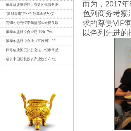
而为，201
·
恒泰华盛伍秀婷：有效的健康数据
色列商务考察
·
“恒创常州”产业引导基金签约仪
求的尊贵VI
·
高调的秀秀恒泰华盛那些奇葩又暖
以色列先进的
·
恒泰华盛所投合全药业2017年
·
恒泰华盛所投企业《百姓网》20
·
探寻创业国度决胜之道，恒泰华盛
·
融资中国股权投资产业榜公布 恒